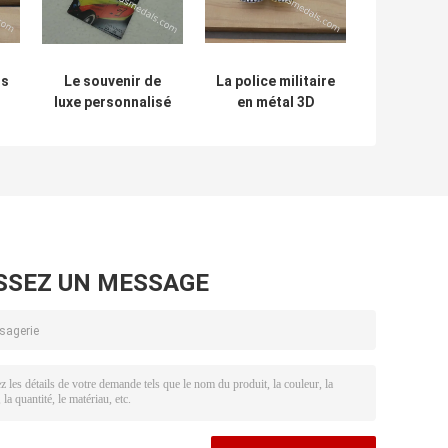
rs
Le souvenir de
La police militaire
luxe personnalisé
en métal 3D
d'embrayage
Badge l'anneau
Badges
d'emblème avec le
de
l'impression
placage à l'or de
offset d'emblème
fausses pierres
de voiture
SSEZ UN MESSAGE