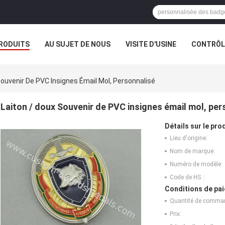
RODUITS
AU SUJET DE NOUS
VISITE D'USINE
CONTRÔLE
Souvenir De PVC Insignes Émail Mol, Personnalisé
Laiton / doux Souvenir de PVC insignes émail mol, per
Détails sur le prod
Lieu d'origine:
Nom de marque:
Numéro de modèle:
Code de HS ::
Conditions de pai
Quantité de comma
Prix: