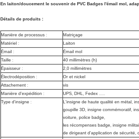
En laiton/doucement le souvenir de PVC Badges l'émail mol, adap
Détails de produits :
Manière de processus :
Matriçage
Matériel :
Laiton
Émail :
Émail mol
Taille :
40 millimètres (h)
Épaisseur :
2,0 millimètres
Électrodéposition :
Or et nickel
Attachement :
vis
Manière d'expédition :
UPS, DHL, Fedex .....
Type d'insigne :
L'insigne de haute qualité en métal, in
goupille 3D, insigne commémoratif, in
voiture, police badge,
les récompenses badge, insigne militai
de dirigeant d'application de sécurité, c