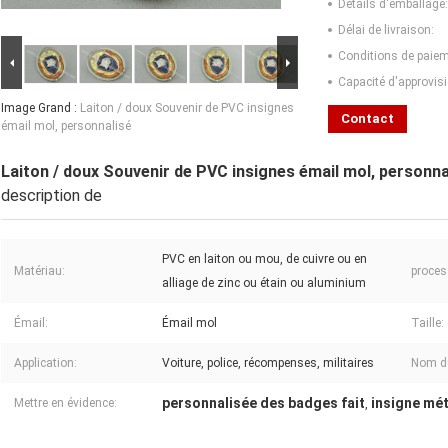
Détails d'emballage:
Délai de livraison:
Conditions de paiem
Capacité d'approvis
Image Grand :
Laiton / doux Souvenir de PVC insignes
Contact
émail mol, personnalisé
Laiton / doux Souvenir de PVC insignes émail mol, personna
description de
PVC en laiton ou mou, de cuivre ou en
Matériau:
proces
alliage de zinc ou étain ou aluminium
Émail:
Émail mol
Taille:
Application:
Voiture, police, récompenses, militaires
Nom du
personnalisée des badges fait
insigne mét
Mettre en évidence:
,