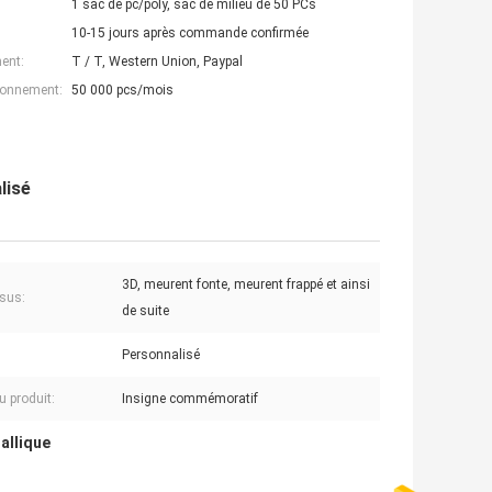
1 sac de pc/poly, sac de milieu de 50 PCs
10-15 jours après commande confirmée
ent:
T / T, Western Union, Paypal
ionnement:
50 000 pcs/mois
lisé
3D, meurent fonte, meurent frappé et ainsi
sus:
de suite
Personnalisé
 produit:
Insigne commémoratif
allique