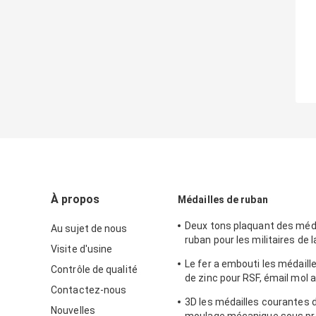
À propos
Médailles de ruban
Deux tons plaquant des méda
Au sujet de nous
ruban pour les militaires de 
Visite d'usine
en alliage de zinc avec l'éma
Le fer a embouti les médaille
Contrôle de qualité
de zinc pour RSF, émail mol a
Contactez-nous
cuivrage brillant
3D les médailles courantes 
Nouvelles