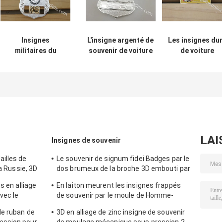
Insignes
L'insigne argenté de
Les insignes du
militaires du
souvenir de voiture
de voiture
souvenir 3D,
d'électrodéposition,
d'émail, badge
insigne dur en
meurent insigne
nominatif en
alliage de zinc
embouti de sports
alliage de zinc 
d'emblème
avec le Pin de
réfrigérateur
d'école d'émail
broche
meurent par
frappé
LAI
Insignes de souvenir
illes de
Le souvenir de signum fidei Badges par le
la Russie, 3D
dos brumeux de la broche 3D embouti par
il mol
laiton dessus
s en alliage
En laiton meurent les insignes frappés
vec le
de souvenir par le moule de Homme-
femme, électrodéposition argentée
de ruban de
3D en alliage de zinc insigne de souvenir
antique