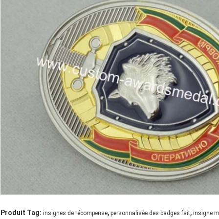
,
,
Produit Tag:
insignes de récompense
personnalisée des badges fait
insigne m