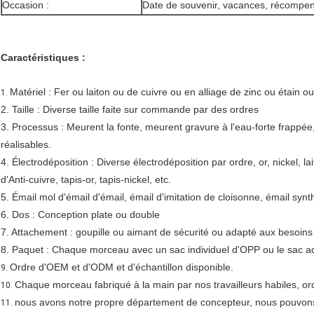
Occasion :
Date de souvenir, vacances, récompe
Caractéristiques :
Matériel : Fer ou laiton ou de cuivre ou en alliage de zinc ou étai
1.
2. Taille : Diverse taille faite sur commande par des ordres
3. Processus : Meurent la fonte, meurent gravure à l'eau-forte frappée
réalisables.
4. Électrodéposition : Diverse électrodéposition par ordre, or, nickel, lait
d'Anti-cuivre, tapis-or, tapis-nickel, etc.
5. Émail mol d'émail d'émail, émail d'imitation de cloisonne, émail synth
6. Dos : Conception plate ou double
7. Attachement : goupille ou aimant de sécurité ou adapté aux besoins 
8. Paquet : Chaque morceau avec un sac individuel d'OPP ou le sac ad
Ordre d'OEM et d'ODM et d'échantillon disponible.
9.
Chaque morceau fabriqué à la main par nos travailleurs habiles, ord
10.
nous avons notre propre département de concepteur, nous pouvons êt
11.