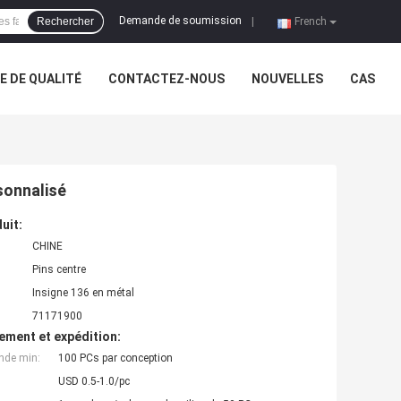
Demande de soumission
Rechercher
|
French
 DE QUALITÉ
CONTACTEZ-NOUS
NOUVELLES
CAS
sonnalisé
uit:
CHINE
Pins centre
Insigne 136 en métal
71171900
ement et expédition:
nde min:
100 PCs par conception
USD 0.5-1.0/pc