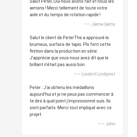
Salut Peter, Oui nous avons fait et nous les
aimons ! Merci tellement de toute votre
aide et du temps de rotation rapide !
—— Jaime Ijams
Salut le client de PeterThe a approuvé le
brumeux, surface de tapis. Pls font cette
finition dans la production en série.
J'apprécie que vous nous avez dit que le
brillant n'était pas aussi bon.
—— Liselott Lindqvist
Peter : J'ai obtenu les médaillons
aujourd'hui et je ne peux pas commencer à
te dire à quel point j'impressionné suis. Ils
sont parfaits. Merci tout impliqué avec ce
projet.
—— John