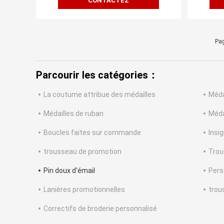
CONTACTEZ
Pag
Parcourir les catégories：
La coutume attribue des médailles
Méda
Médailles de ruban
Méda
Boucles faites sur commande
Insi
trousseau de promotion
Trou
Pin doux d'émail
Pers
Lanières promotionnelles
trou
Correctifs de broderie personnalisé