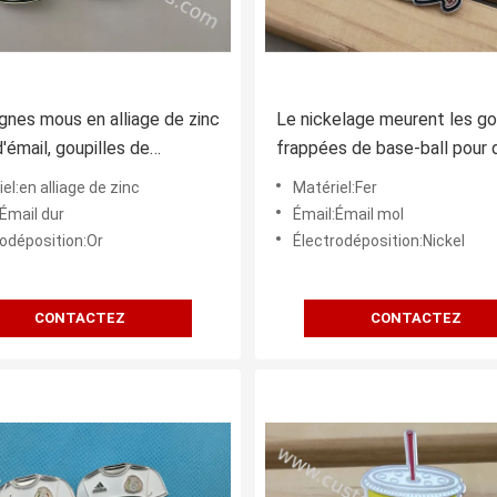
ignes mous en alliage de zinc
Le nickelage meurent les go
'émail, goupilles de
frappées de base-ball pour 
l Orden meurent collé
cadeaux d'anniversaire
el:en alliage de zinc
Matériel:Fer
Émail dur
Émail:Émail mol
rodéposition:Or
Électrodéposition:Nickel
CONTACTEZ
CONTACTEZ