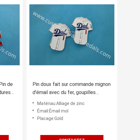
Pin de
Pin doux fait sur commande mignon
dures
d'émail avec du fer, goupilles
e panier
d'insigne de T-shirt du football
Matériau:Alliage de zinc
Émail:Émail mol
Placage:Gold