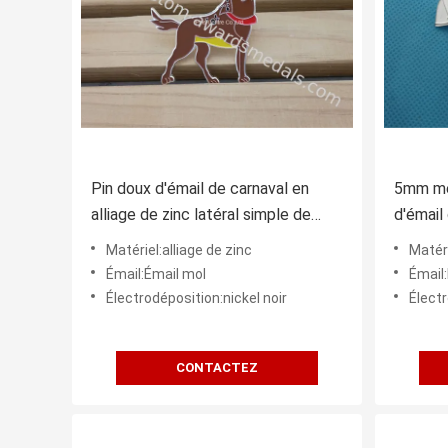
Pin doux d'émail de carnaval en
5mm me
alliage de zinc latéral simple de
d'émail
2mm
Matériel:alliage de zinc
Matéri
Émail:Émail mol
Émail
Électrodéposition:nickel noir
Électr
CONTACTEZ