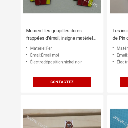
Meurent les goupilles dures
Les ins
frappées d'émail, insigne matériel
de Pin d
en laiton d'infirmière de placage à
Carneva
Matériel:Fer
Matéri
l'or
Émail:Émail mol
Émail:
Électrodéposition:nickel noir
Élect
CONTACTEZ