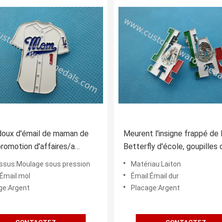
doux d'émail de maman de
Meurent l'insigne frappé de 
promotion d'affaires/a
Betterfly d'école, goupilles 
alisé des insignes de Pin en
de revers d'émail de boule d
ssus:Moulage sous pression
Matériau:Laiton
:Émail mol
Émail:Émail dur
ge:Argent
Placage:Argent