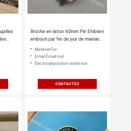
upilles
Broche en laiton 4.0mm Pin Emblem
des
embouti par fer de jour de maman
d'OEM
Matériel:Fer
Émail:Émail mol
Électrodéposition:nickel noir
CONTACTEZ