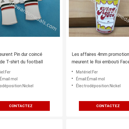
urent Pin dur coincé
Les affaires 4mm promotion
 de T-shirt du football
meurent le Roi embouti Fac
Pin
el:Fer
Matériel:Fer
:Émail mol
Émail:Émail mol
odéposition:Nickel
Électrodéposition:Nickel
CONTACTEZ
CONTACTEZ