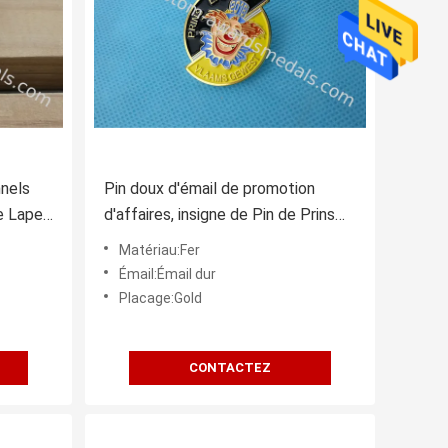
nels
Pin doux d'émail de promotion
e Lapel
d'affaires, insigne de Pin de Prins
Erwin Carnaval meurent embouti
Matériau:Fer
Émail:Émail dur
Placage:Gold
CONTACTEZ