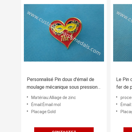
Personnalisé Pin doux d'émail de
Le Pin 
moulage mécanique sous pression,
fer de 
insigne époxyde de Pin d'or en
personn
Matériau:Alliage de zinc
proce
forme de coeur
métal
Émail:Émail mol
Émail
Placage:Gold
Placa