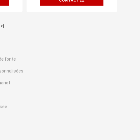
CONTACTEZ
>|
de fonte
sonnalisées
ariot
isée