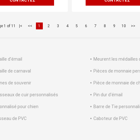
CONTACTEZ
CONTACTEZ
e 1 of 11
|<
<<
1
2
3
4
5
6
7
8
9
10
>>
ille d'émail
Meurent les médailles 
ille de carnaval
Pièces de monnaie per
gnes de souvenir
Pièce de monnaie de ch
sseaux de cuir personnalisés
Pin dur d'émail
onnalisé pour chien
Barre de Tie personnal
sseau de PVC
Caboteur de PVC