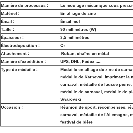
Manière de processus :
Le moulage mécanique sous press
Matériel :
En alliage de zinc
Émail :
Émail mol
Taille :
90 millimètres (W)
Épaisseur :
3,5 millimètres
Électrodéposition :
Or
Attachement :
Ruban, chaîne en métal
Manière d'expédition :
UPS, DHL, Fedex .....
Type de médaille :
Médaille en alliage de zinc de carna
médaille de Karneval, imprimant la 
carnaval, médaille de fausse pierre
médaille de carnaval, médaille de pi
Swarovski
Occasion :
Réunion de sport, récompenses, ré
carnaval, médaille de l'Allemagne, m
festival de bière