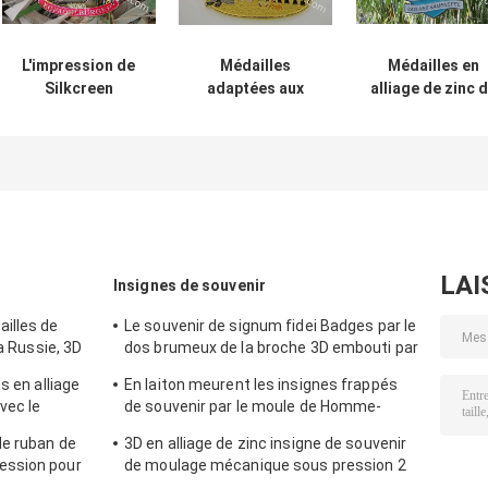
L'impression de
Médailles
Médailles en
Silkcreen
adaptées aux
alliage de zinc 
électrodéposition
besoins du client
la médaille 3D d
d'or et d'argent
d'insigne de
Koln pour le
de médaille de
carnaval pour
festival
carnaval de
attachement de
saisonnier de
moulage
ruban de
l'Allemagne
mécanique sous
conception de
Carneval
pression
festival de bière
le 2D
LAI
Insignes de souvenir
illes de
Le souvenir de signum fidei Badges par le
la Russie, 3D
dos brumeux de la broche 3D embouti par
il mol
laiton dessus
s en alliage
En laiton meurent les insignes frappés
vec le
de souvenir par le moule de Homme-
femme, électrodéposition argentée
de ruban de
3D en alliage de zinc insigne de souvenir
antique
ession pour
de moulage mécanique sous pression 2
position en
morceaux fixes