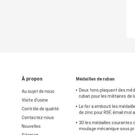
À propos
Médailles de ruban
Deux tons plaquant des méda
Au sujet de nous
ruban pour les militaires de 
Visite d'usine
en alliage de zinc avec l'éma
Le fer a embouti les médaille
Contrôle de qualité
de zinc pour RSF, émail mol a
Contactez-nous
cuivrage brillant
3D les médailles courantes 
Nouvelles
moulage mécanique sous pr
le fumier 2014 et l'électrodé