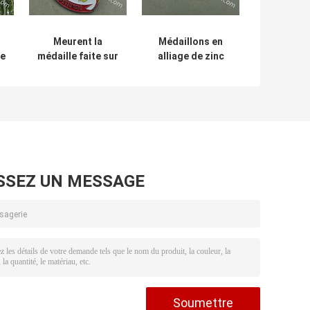
Meurent la
Médaillons en
de
médaille faite sur
alliage de zinc
e
commande
d'Eschweiler
emboutie de
d'émail de fer de
corde de Pin de
l'Allemagne de
revers de festival
médailles faites
de carnaval avec
sur commande
l'émail mol
molles de Pin
Koln
SSEZ UN MESSAGE