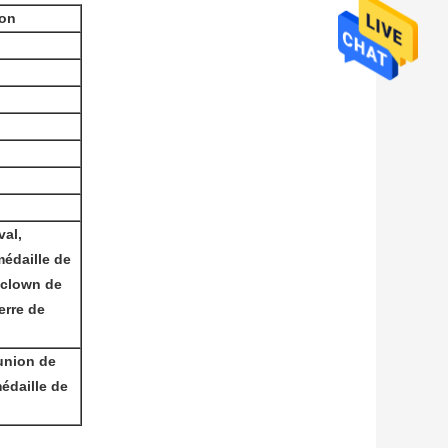
ion
val,
médaille de
, clown de
erre de
union de
édaille de