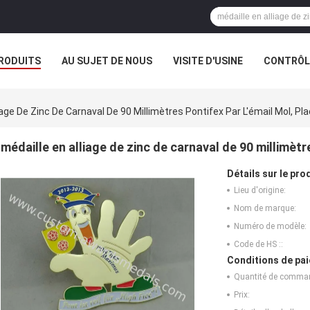
RODUITS
AU SUJET DE NOUS
VISITE D'USINE
CONTRÔLE
iage De Zinc De Carnaval De 90 Millimètres Pontifex Par L'émail Mol, Pla
médaille en alliage de zinc de carnaval de 90 millimètre
Détails sur le prod
Lieu d'origine:
Nom de marque:
Numéro de modèle:
Code de HS ::
Conditions de pai
Quantité de comma
Prix: