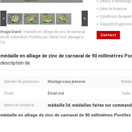
Détails d'emballage:
Délai de livraison:
Conditions de paiem
Capacité d'approvis
Image Grand :
médaille en alliage de zinc de carnaval
Contact
de 90 millimètres Pontifex par l'émail mol, placage à
l'or
médaille en alliage de zinc de carnaval de 90 millimètres Pon
description de
Manière de processus:
Moulage sous pression
Matéri
Émail:
Émail mol
Taille:
médaille 3d
médailles faites sur command
Mettre en évidence:
,
médaille en alliage de zinc de carnaval de 90 millimètres Pontifex p