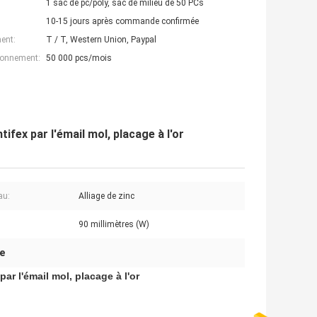
1 sac de pc/poly, sac de milieu de 50 PCs
10-15 jours après commande confirmée
ent:
T / T, Western Union, Paypal
ionnement:
50 000 pcs/mois
tifex par l'émail mol, placage à l'or
au:
Alliage de zinc
90 millimètres (W)
e
ar l'émail mol, placage à l'or