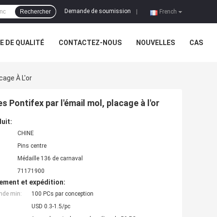
Demande de soumission
Rechercher
|
French
 DE QUALITÉ
CONTACTEZ-NOUS
NOUVELLES
CAS
cage À L'or
s Pontifex par l'émail mol, placage à l'or
uit:
CHINE
Pins centre
Médaille 136 de carnaval
71171900
ement et expédition:
nde min:
100 PCs par conception
USD 0.3-1.5/pc