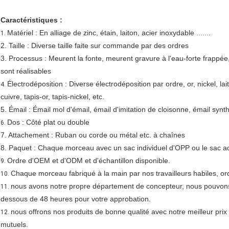
Caractéristiques :
Matériel : En alliage de zinc, étain, laiton, acier inoxydable .......
1.
2. Taille : Diverse taille faite sur commande par des ordres
3. Processus : Meurent la fonte, meurent gravure à l'eau-forte frappée
sont réalisables
Électrodéposition : Diverse électrodéposition par ordre, or, nickel, laito
4.
cuivre, tapis-or, tapis-nickel, etc.
5. Émail : Émail mol d'émail, émail d'imitation de cloisonne, émail synth
Dos : Côté plat ou double
6.
7. Attachement : Ruban ou corde ou métal etc. à chaînes
8. Paquet : Chaque morceau avec un sac individuel d'OPP ou le sac ad
Ordre d'OEM et d'ODM et d'échantillon disponible.
9.
Chaque morceau fabriqué à la main par nos travailleurs habiles, ord
10.
nous avons notre propre département de concepteur, nous pouvons êt
11.
dessous de 48 heures pour votre approbation.
nous offrons nos produits de bonne qualité avec notre meilleur prix 
12.
mutuels.