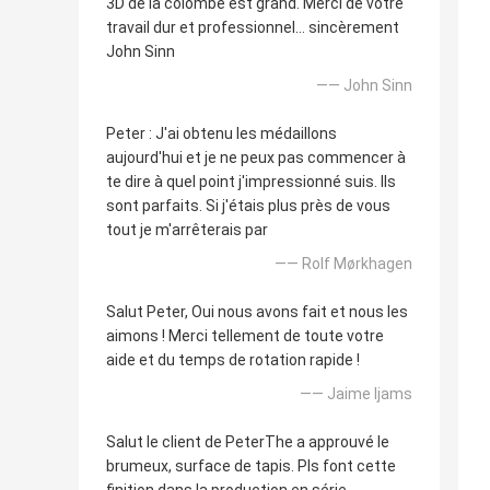
3D de la colombe est grand. Merci de votre
travail dur et professionnel… sincèrement
John Sinn
—— John Sinn
Peter : J'ai obtenu les médaillons
aujourd'hui et je ne peux pas commencer à
te dire à quel point j'impressionné suis. Ils
sont parfaits. Si j'étais plus près de vous
tout je m'arrêterais par
—— Rolf Mørkhagen
Salut Peter, Oui nous avons fait et nous les
aimons ! Merci tellement de toute votre
aide et du temps de rotation rapide !
—— Jaime Ijams
Salut le client de PeterThe a approuvé le
brumeux, surface de tapis. Pls font cette