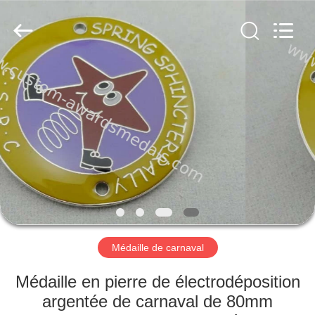
company
ltd.
All
Rights
Reserved.
Developed
by
ECER
MAISON
PRODUITS
AU
SUJET
DE
NOUS
Médaille de carnaval
VISITE
Médaille en pierre de électrodéposition
D'USINE
argentée de carnaval de 80mm