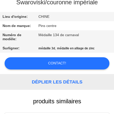
Swaroviski/couronne impériale
CONTRÔLE
Lieu d'origine:
CHINE
DE
QUALITÉ
Nom de marque:
Pins centre
Numéro de
Médaille 134 de carnaval
modèle:
CONTACTEZ-
Surligner:
,
médaille 3d
médaille en alliage de zinc
NOUS
CONTACT!
NOUVELLES
DÉPLIER LES DÉTAILS
CAS
PLAN
produits similaires
DU