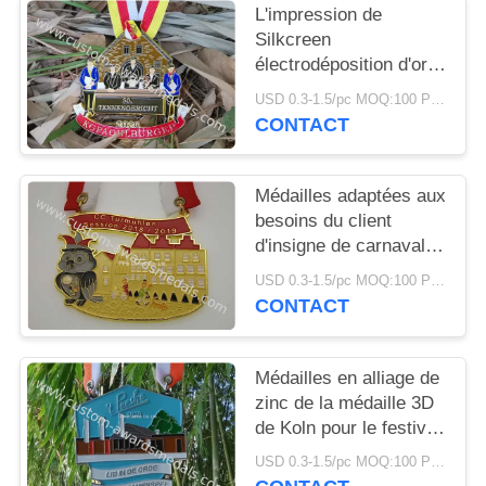
SITE
L'impression de
Silkcreen
électrodéposition d'or
PRIVACY
et d'argent de médaille
USD 0.3-1.5/pc MOQ:100 PCs par conception
POLICY
de carnaval de
CONTACT
moulage mécanique
sous pression
Médailles adaptées aux
besoins du client
d'insigne de carnaval
pour attachement de
USD 0.3-1.5/pc MOQ:100 PCs par conception
ruban de conception de
CONTACT
festival de bière le 2D
Médailles en alliage de
zinc de la médaille 3D
de Koln pour le festival
saisonnier de
USD 0.3-1.5/pc MOQ:100 PCs par conception
l'Allemagne Carneval