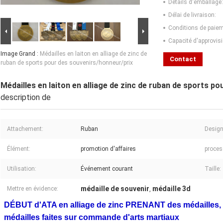
Détails d'emballage:
Délai de livraison:
Conditions de paiem
Capacité d'approvis
Image Grand :
Médailles en laiton en alliage de zinc de
Contact
ruban de sports pour des souvenirs/honneur/prix
Médailles en laiton en alliage de zinc de ruban de sports p
description de
Attachement:
Ruban
Design
Élément:
promotion d'affaires
proces
Utilisation:
Événement courant
Taille:
médaille de souvenir
médaille 3d
Mettre en évidence:
,
DÉBUT d'ATA en alliage de zinc PRENANT des médailles, m
médailles faites sur commande d'arts martiaux