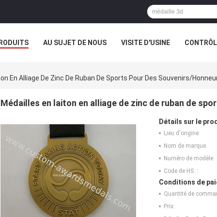
RODUITS
AU SUJET DE NOUS
VISITE D'USINE
CONTRÔLE
ton En Alliage De Zinc De Ruban De Sports Pour Des Souvenirs/honneu
Médailles en laiton en alliage de zinc de ruban de sp
Détails sur le prod
Lieu d'origine:
Nom de marque:
Numéro de modèle:
Code de HS ::
Conditions de pai
Quantité de comma
Prix: