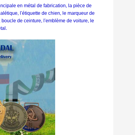
cipale en métal de fabrication, la pièce de
nalétique, l'étiquette de chien, le marqueur de
 la boucle de ceinture, l'emblème de voiture, le
tal.