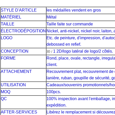
STYLE D'ARTICLE
les médailles vendent en gros
MATÉRIEL
Métal
TAILLE
Taille faite sur commande
ÉLECTRODÉPOSITION
Nickel, anti-nickel, nickel noir, laiton, a
LOGO
Etc. de peinture, d'impression, d'autoc
debossed en refief.
CONCEPTION
1 2D/logo latéral de logo/2 côtés.
3D /
FORME
Rond, place, ovale, rectangle, irregul
client.
ATTACHEMENT
Recouvrement plat, recouvrement de c
lanière, ruban, goupille de sécurité, go
UTILISATION
Cadeaux/souvenirs promotionnels/honn
MOQ
100pcs.
QC
100% inspection avant l'emballage, i
expédition.
AFTER-SERVICES
Libérez le remplacement si découvre