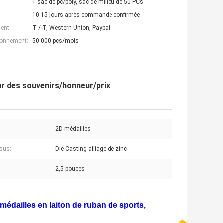
1 sac de pc/poly, sac de milieu de 50 PCs
10-15 jours après commande confirmée
ent:
T / T, Western Union, Paypal
ionnement:
50 000 pcs/mois
our des souvenirs/honneur/prix
:
2D médailles
sus:
Die Casting alliage de zinc
2,5 pouces
édailles en laiton de ruban de sports,