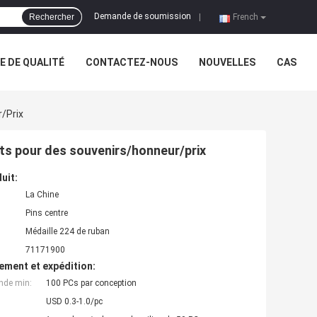
Demande de soumission
Rechercher
|
French
 DE QUALITÉ
CONTACTEZ-NOUS
NOUVELLES
CAS
r/prix
orts pour des souvenirs/honneur/prix
uit:
La Chine
Pins centre
Médaille 224 de ruban
71171900
ement et expédition:
nde min:
100 PCs par conception
USD 0.3-1.0/pc