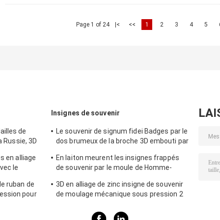
Page 1 of 24
|<
<<
1
2
3
4
5
LAI
Insignes de souvenir
illes de
Le souvenir de signum fidei Badges par le
la Russie, 3D
dos brumeux de la broche 3D embouti par
il mol
laiton dessus
s en alliage
En laiton meurent les insignes frappés
vec le
de souvenir par le moule de Homme-
femme, électrodéposition argentée
de ruban de
3D en alliage de zinc insigne de souvenir
antique
ession pour
de moulage mécanique sous pression 2
position en
morceaux fixes