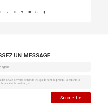
6
7
8
9
10
>>
>|
SSEZ UN MESSAGE