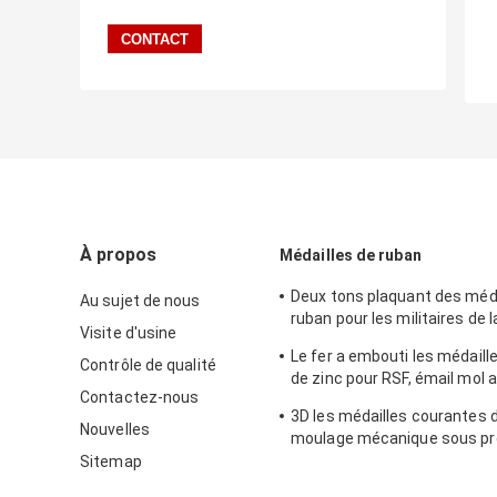
À propos
Médailles de ruban
Deux tons plaquant des méda
Au sujet de nous
ruban pour les militaires de 
Visite d'usine
en alliage de zinc avec l'éma
Le fer a embouti les médaille
Contrôle de qualité
de zinc pour RSF, émail mol a
Contactez-nous
cuivrage brillant
3D les médailles courantes 
Nouvelles
moulage mécanique sous pr
le fumier 2014 et l'électrodé
Sitemap
laiton antique