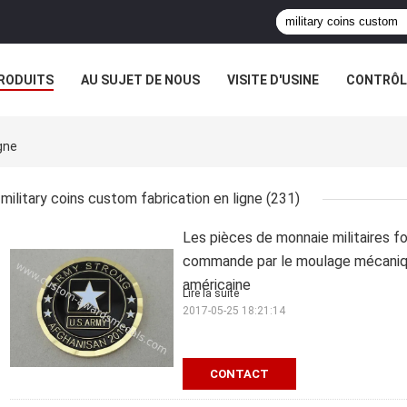
RODUITS
AU SUJET DE NOUS
VISITE D'USINE
CONTRÔLE
gne
military coins custom fabrication en ligne
(231)
Les pièces de monnaie militaires fo
commande par le moulage mécaniqu
américaine
Lire la suite
2017-05-25 18:21:14
CONTACT