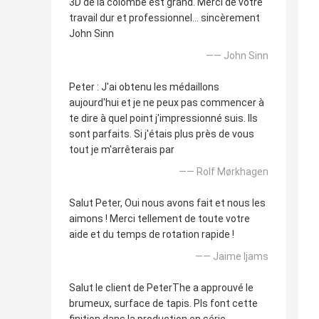
3D de la colombe est grand. Merci de votre
travail dur et professionnel… sincèrement
John Sinn
—— John Sinn
Peter : J'ai obtenu les médaillons
aujourd'hui et je ne peux pas commencer à
te dire à quel point j'impressionné suis. Ils
sont parfaits. Si j'étais plus près de vous
tout je m'arrêterais par
—— Rolf Mørkhagen
Salut Peter, Oui nous avons fait et nous les
aimons ! Merci tellement de toute votre
aide et du temps de rotation rapide !
—— Jaime Ijams
Salut le client de PeterThe a approuvé le
brumeux, surface de tapis. Pls font cette